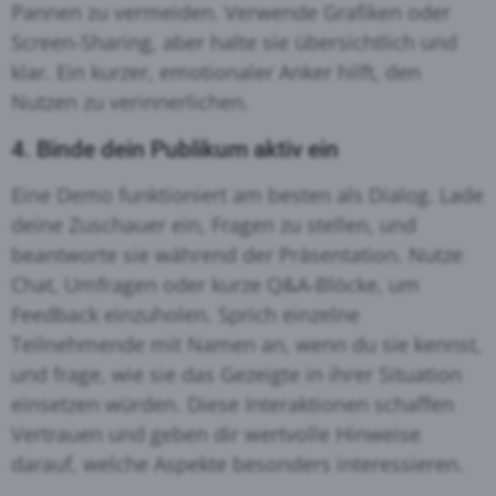
Pannen zu vermeiden
. Verwende Grafiken oder
Screen‑Sharing, aber halte sie übersichtlich und
klar
. Ein kurzer, emotionaler Anker hilft, den
Nutzen zu verinnerlichen
.
4. Binde dein Publikum aktiv ein
Eine Demo funktioniert am besten als Dialog. Lade
deine Zuschauer ein, Fragen zu stellen, und
beantworte sie während der Präsentation
. Nutze
Chat, Umfragen oder kurze Q&A‑Blöcke, um
Feedback einzuholen
. Sprich einzelne
Teilnehmende mit Namen an, wenn du sie kennst,
und frage, wie sie das Gezeigte in ihrer Situation
einsetzen würden
. Diese Interaktionen schaffen
Vertrauen und geben dir wertvolle Hinweise
darauf, welche Aspekte besonders interessieren.