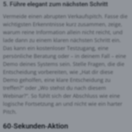
5. Führe elegant zum nächsten Schritt
Vermeide einen abrupten Verkaufspitch. Fasse die
wichtigsten Erkenntnisse kurz zusammen, zeige,
warum reine Information allein nicht reicht, und
lade dann zu einem klaren nächsten Schritt ein
.
Das kann ein kostenloser Testzugang, eine
persönliche Beratung oder – in deinem Fall – eine
Demo deines Systems sein
. Stelle Fragen, die die
Entscheidung vorbereiten, wie „Hat dir diese
Demo geholfen, eine klare Entscheidung zu
treffen?“ oder „Wo stehst du nach diesem
Webinar?“
. So fühlt sich der Abschluss wie eine
logische Fortsetzung an und nicht wie ein harter
Pitch.
60‑Sekunden‑Aktion