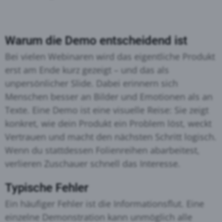
Warum die Demo entscheidend ist
Bei vielen Webinaren wird das eigentliche Produkt
erst am Ende kurz gezeigt – und das als
unpersönlicher Slide. Dabei erinnern sich
Menschen besser an Bilder und Emotionen als an
Texte
. Eine Demo ist eine visuelle Reise: Sie zeigt
konkret, wie dein Produkt ein Problem löst, weckt
Vertrauen und macht den nächsten Schritt logisch.
Wenn du stattdessen Folienreihen abarbeitest,
verlieren Zuschauer schnell das Interesse
.
Typische Fehler
Ein häufiger Fehler ist die Informationsflut. Eine
einzelne Demonstration kann unmöglich alle