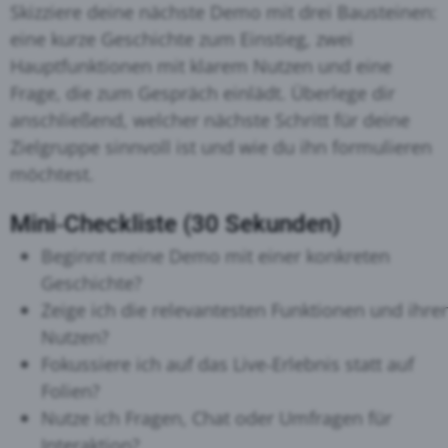
Skizziere deine nächste Demo mit drei Bausteinen:
eine kurze Geschichte zum Einstieg, zwei
Hauptfunktionen mit klarem Nutzen und eine
Frage, die zum Gespräch einlädt. Überlege dir
anschließend, welcher nächste Schritt für deine
Zielgruppe sinnvoll ist und wie du ihn formulieren
möchtest.
Mini‑Checkliste (30 Sekunden)
Beginnt meine Demo mit einer konkreten
Geschichte?
Zeige ich die relevantesten Funktionen und ihre
Nutzen?
Fokussiere ich auf das Live‑Erlebnis statt auf
Folien?
Nutze ich Fragen, Chat oder Umfragen für
Interaktion?