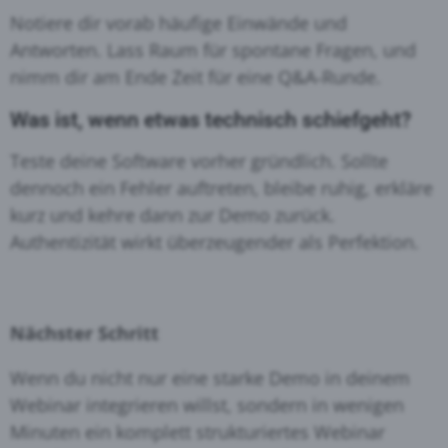
Notiere dir vorab häufige Einwände und
Antworten. Lass Raum für spontane Fragen, und
nimm dir am Ende Zeit für eine Q&A‑Runde
.
Was ist, wenn etwas technisch schiefgeht?
Teste deine Software vorher gründlich
. Sollte
dennoch ein Fehler auftreten, bleibe ruhig, erkläre
kurz und kehre dann zur Demo zurück.
Authentizität wirkt überzeugender als Perfektion.
Nächster Schritt
Wenn du nicht nur eine starke Demo in deinem
Webinar integrieren willst, sondern in wenigen
Minuten ein komplett strukturiertes Webinar