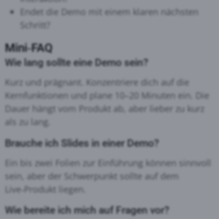
Endet die Demo mit einem klaren nächsten
Schritt?
Mini‑FAQ
Wie lang sollte eine Demo sein?
Kurz und prägnant. Konzentriere dich auf die
Kernfunktionen und plane 10–20 Minuten ein. Die
Dauer hängt vom Produkt ab, aber lieber zu kurz
als zu lang.
Brauche ich Slides in einer Demo?
Ein bis zwei Folien zur Einführung können sinnvoll
sein, aber der Schwerpunkt sollte auf dem
Live‑Produkt liegen
.
Wie bereite ich mich auf Fragen vor?