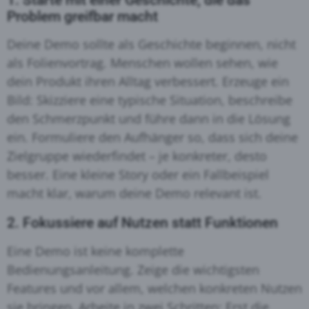
Problem greifbar macht
Deine Demo sollte als Geschichte beginnen, nicht
als Folienvortrag. Menschen wollen sehen, wie
dein Produkt ihren Alltag verbessert
. Erzeuge ein
Bild: Skizziere eine typische Situation, beschreibe
den Schmerzpunkt und führe dann in die Lösung
ein. Formuliere den Aufhänger so, dass sich deine
Zielgruppe wiederfindet – je konkreter, desto
besser
. Eine kleine Story oder ein Fallbeispiel
macht klar, warum deine Demo relevant ist.
2. Fokussiere auf Nutzen statt Funktionen
Eine Demo ist keine komplette
Bedienungsanleitung. Zeige die wichtigsten
Features und vor allem, welchen konkreten Nutzen
sie bringen
. Arbeite in zwei Schritten: Erst die