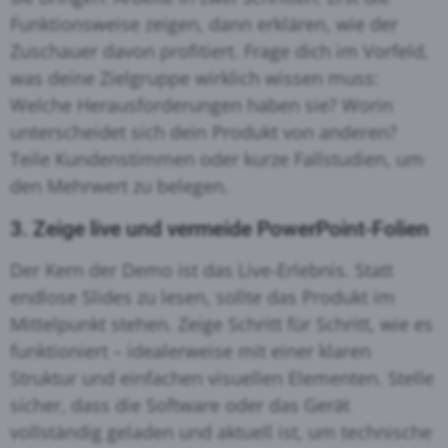
Funktionsweise zeigen, dann erklären, wie der
Zuschauer davon profitiert
. Frage dich im Vorfeld,
was deine Zielgruppe wirklich wissen muss:
Welche Herausforderungen haben sie? Worin
unterscheidet sich dein Produkt von anderen
?
Teile Kundenstimmen oder kurze Fallstudien, um
den Mehrwert zu belegen
.
3. Zeige live und vermeide PowerPoint-Folien
Der Kern der Demo ist das Live‑Erlebnis. Statt
endlose Slides zu lesen, sollte das Produkt im
Mittelpunkt stehen
. Zeige Schritt für Schritt, wie es
funktioniert – idealerweise mit einer klaren
Struktur und einfachen visuellen Elementen
. Stelle
sicher, dass die Software oder das Gerät
vollständig geladen und aktuell ist, um technische