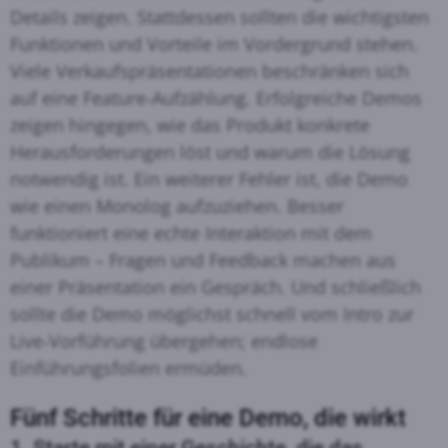
Details zeigen. Stattdessen sollten die wichtigsten
Funktionen und Vorteile im Vordergrund stehen
.
Viele Verkaufspräsentationen beschränken sich
auf eine Feature‑Aufzählung. Erfolgreiche Demos
zeigen hingegen, wie das Produkt konkrete
Herausforderungen löst und warum die Lösung
notwendig ist
. Ein weiterer Fehler ist, die Demo
wie einen Monolog aufzuziehen. Besser
funktioniert eine echte Interaktion mit dem
Publikum – Fragen und Feedback machen aus
einer Präsentation ein Gespräch
. Und schließlich
sollte die Demo möglichst schnell vom Intro zur
Live‑Vorführung übergehen; endlose
Einführungsfolien ermüden
.
Fünf Schritte für eine Demo, die wirkt
1. Starte mit einer Geschichte, die das