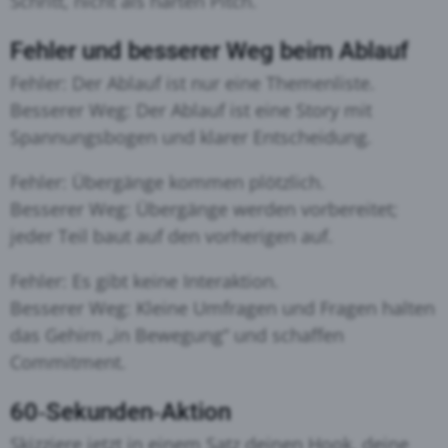
Schritt, nicht als harten Pitch.
Fehler und besserer Weg beim Ablauf
Fehler: Der Ablauf ist nur eine Themenliste.
Besserer Weg: Der Ablauf ist eine Story mit
Spannungsbogen und klarer Entscheidung.
Fehler: Übergänge kommen plötzlich.
Besserer Weg: Übergänge werden vorbereitet;
jeder Teil baut auf den vorherigen auf.
Fehler: Es gibt keine Interaktion.
Besserer Weg: Kleine Umfragen und Fragen halten
das Gehirn „in Bewegung“ und schaffen
Commitment.
60‑Sekunden‑Aktion
Skizziere jetzt in einem Satz deinen Hook, deine