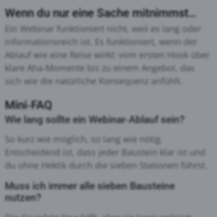
Wenn du nur eine Sache mitnimmst…
Ein Webinar funktioniert nicht, weil es lang oder
informationsreich ist. Es funktioniert, wenn der
Ablauf wie eine Reise wirkt: vom ersten Hook über
klare Aha‑Momente bis zu einem Angebot, das
sich wie die natürliche Konsequenz anfühlt.
Mini‑FAQ
Wie lang sollte ein Webinar‑Ablauf sein?
So kurz wie möglich, so lang wie nötig.
Entscheidend ist, dass jeder Baustein klar ist und
du ohne Hektik durch die sieben Stationen führst.
Muss ich immer alle sieben Bausteine
nutzen?