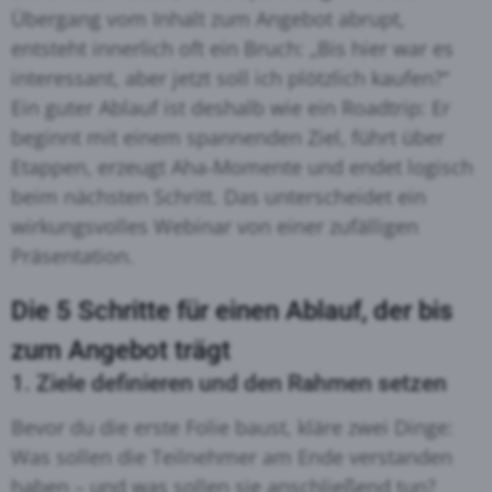
Übergang vom Inhalt zum Angebot abrupt,
entsteht innerlich oft ein Bruch: „Bis hier war es
interessant, aber jetzt soll ich plötzlich kaufen?“
Ein guter Ablauf ist deshalb wie ein Roadtrip: Er
beginnt mit einem spannenden Ziel, führt über
Etappen, erzeugt Aha‑Momente und endet logisch
beim nächsten Schritt. Das unterscheidet ein
wirkungsvolles Webinar von einer zufälligen
Präsentation.
Die 5 Schritte für einen Ablauf, der bis
zum Angebot trägt
1. Ziele definieren und den Rahmen setzen
Bevor du die erste Folie baust, kläre zwei Dinge:
Was sollen die Teilnehmer am Ende verstanden
haben – und was sollen sie anschließend tun?