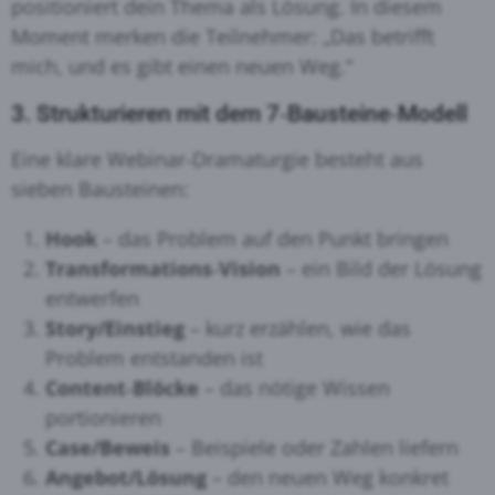
positioniert dein Thema als Lösung. In diesem
Moment merken die Teilnehmer: „Das betrifft
mich, und es gibt einen neuen Weg.“
3. Strukturieren mit dem 7‑Bausteine‑Modell
Eine klare Webinar‑Dramaturgie besteht aus
sieben Bausteinen:
Hook
– das Problem auf den Punkt bringen
Transformations‑Vision
– ein Bild der Lösung
entwerfen
Story/Einstieg
– kurz erzählen, wie das
Problem entstanden ist
Content‑Blöcke
– das nötige Wissen
portionieren
Case/Beweis
– Beispiele oder Zahlen liefern
Angebot/Lösung
– den neuen Weg konkret