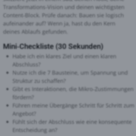
Transformations‑Vision und deinen wichtigsten
Content‑Block. Prüfe danach: Bauen sie logisch
aufeinander auf? Wenn ja, hast du den Kern
deines Ablaufs gefunden.
Mini‑Checkliste (30 Sekunden)
Habe ich ein klares Ziel und einen klaren
Abschluss?
Nutze ich die 7 Bausteine, um Spannung und
Struktur zu schaffen?
Gibt es Interaktionen, die Mikro‑Zustimmungen
fördern?
Führen meine Übergänge Schritt für Schritt zum
Angebot?
Fühlt sich der Abschluss wie eine konsequente
Entscheidung an?