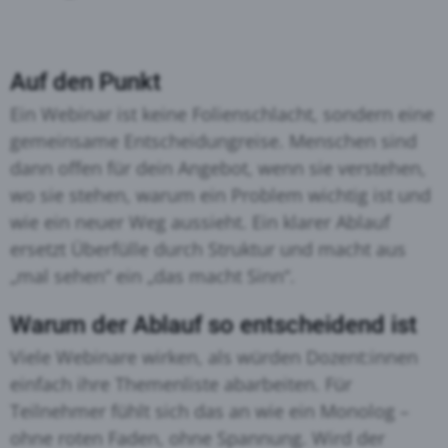
Auf den Punkt
Ein Webinar ist keine Folien­schlacht, sondern eine
gemeinsame Entscheidung­reise. Menschen sind
dann offen für dein Angebot, wenn sie verstehen,
wo sie stehen, warum ein Problem wichtig ist und
wie ein neuer Weg aussieht. Ein klarer Ablauf
ersetzt Überfülle durch Struktur und macht aus
„mal sehen“ ein „das macht Sinn“.
Warum der Ablauf so entscheidend ist
Viele Webinare wirken, als würden Dozent:innen
einfach ihre Themenliste abarbeiten. Für
Teilnehmer fühlt sich das an wie ein Monolog –
ohne roten Faden, ohne Spannung. Wird der