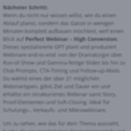
Nächster Schritt:
Wenn du nicht nur wissen willst, wie du einen
Ablauf planst, sondern das Ganze in wenigen
Minuten komplett aufbauen möchtest, wirf einen
Blick auf
Perfect Webinar – High Conversion
.
Dieses spezialisierte GPT plant und produziert
Webinare end‑to‑end: von der Dramaturgie über
Run‑of‑Show und Gamma‑fertige Slides bis hin zu
Chat‑Prompts, CTA‑Timing und Follow‑up‑Mails.
Du wählst eines der über 21 möglichen
Webinartypen, gibst Ziel und Dauer ein und
erhältst ein strukturiertes Webinar samt Story,
Proof‑Elementen und Soft‑Closing. Ideal für
Schulungs‑, Verkaufs‑ und Mikrowebinare.
Um zu sehen, wie das für dein Thema aussieht,