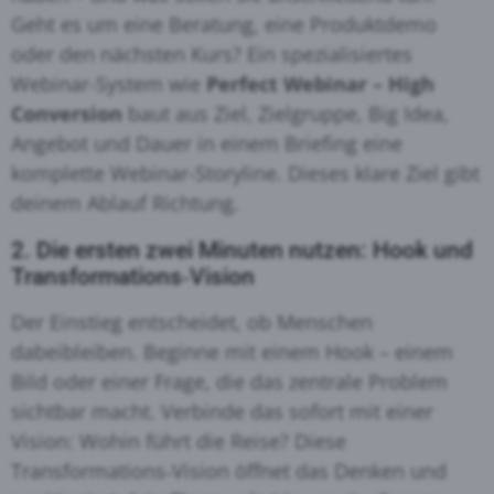
Geht es um eine Beratung, eine Produktdemo
oder den nächsten Kurs? Ein spezialisiertes
Webinar‑System wie
Perfect Webinar – High
Conversion
baut aus Ziel, Zielgruppe, Big Idea,
Angebot und Dauer in einem Briefing eine
komplette Webinar‑Storyline. Dieses klare Ziel gibt
deinem Ablauf Richtung.
2. Die ersten zwei Minuten nutzen: Hook und
Transformations‑Vision
Der Einstieg entscheidet, ob Menschen
dabeibleiben. Beginne mit einem Hook – einem
Bild oder einer Frage, die das zentrale Problem
sichtbar macht. Verbinde das sofort mit einer
Vision: Wohin führt die Reise? Diese
Transformations‑Vision öffnet das Denken und