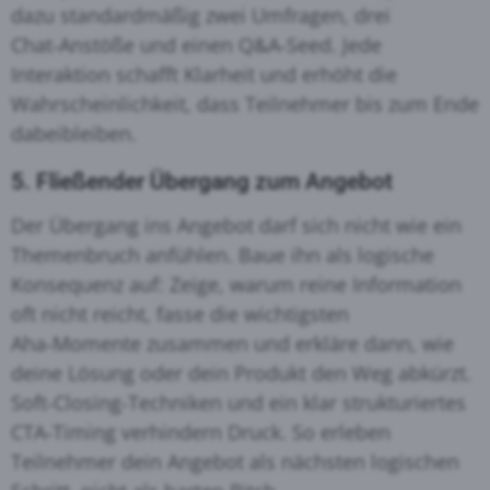
dazu standardmäßig zwei Umfragen, drei
Chat‑Anstöße und einen Q&A‑Seed. Jede
Interaktion schafft Klarheit und erhöht die
Wahrscheinlichkeit, dass Teilnehmer bis zum Ende
dabeibleiben.
5. Fließender Übergang zum Angebot
Der Übergang ins Angebot darf sich nicht wie ein
Themenbruch anfühlen. Baue ihn als logische
Konsequenz auf: Zeige, warum reine Information
oft nicht reicht, fasse die wichtigsten
Aha‑Momente zusammen und erkläre dann, wie
deine Lösung oder dein Produkt den Weg abkürzt.
Soft‑Closing‑Techniken und ein klar strukturiertes
CTA‑Timing verhindern Druck. So erleben
Teilnehmer dein Angebot als nächsten logischen