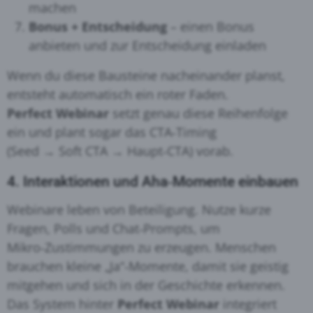
machen
Bonus + Entscheidung
– einen Bonus
anbieten und zur Entscheidung einladen
Wenn du diese Bausteine nacheinander planst,
entsteht automatisch ein roter Faden.
Perfect Webinar
setzt genau diese Reihenfolge
ein und plant sogar das CTA‑Timing
(Seed → Soft CTA → Haupt‑CTA) vorab.
4. Interaktionen und Aha‑Momente einbauen
Webinare leben von Beteiligung. Nutze kurze
Fragen, Polls und Chat‑Prompts, um
Mikro‑Zustimmungen zu erzeugen. Menschen
brauchen kleine „Ja“‑Momente, damit sie geistig
mitgehen und sich in der Geschichte erkennen.
Das System hinter
Perfect Webinar
integriert