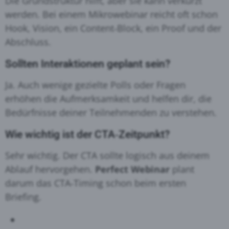
Die Grundstruktur hilft, aber sie kann verkürzt
werden. Bei einem Mikrowebinar reicht oft schon
Hook, Vision, ein Content‑Block, ein Proof und der
Abschluss.
Sollten Interaktionen geplant sein?
Ja. Auch wenige gezielte Polls oder Fragen
erhöhen die Aufmerksamkeit und helfen dir, die
Bedürfnisse deiner Teilnehmenden zu verstehen.
Wie wichtig ist der CTA‑Zeitpunkt?
Sehr wichtig. Der CTA sollte logisch aus deinem
Ablauf hervorgehen.
Perfect Webinar
plant
darum das CTA‑Timing schon beim ersten
Briefing.