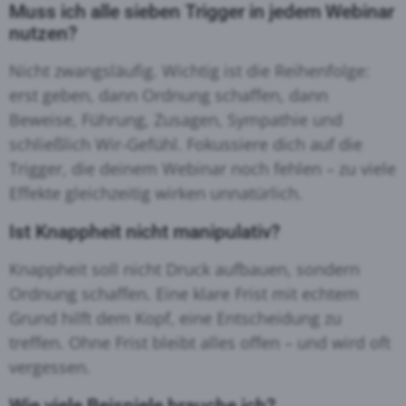
Muss ich alle sieben Trigger in jedem Webinar
nutzen?
Nicht zwangsläufig. Wichtig ist die Reihenfolge:
erst geben, dann Ordnung schaffen, dann
Beweise, Führung, Zusagen, Sympathie und
schließlich Wir‑Gefühl. Fokussiere dich auf die
Trigger, die deinem Webinar noch fehlen – zu viele
Effekte gleichzeitig wirken unnatürlich.
Ist Knappheit nicht manipulativ?
Knappheit soll nicht Druck aufbauen, sondern
Ordnung schaffen. Eine klare Frist mit echtem
Grund hilft dem Kopf, eine Entscheidung zu
treffen. Ohne Frist bleibt alles offen – und wird oft
vergessen.
Wie viele Beispiele brauche ich?