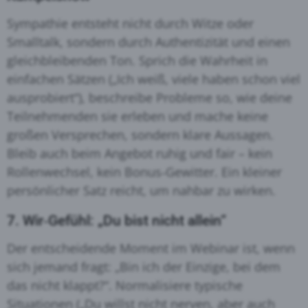
Sympathie entsteht nicht durch Witze oder
Smalltalk, sondern durch Authentizität und einen
gleichbleibenden Ton. Sprich die Wahrheit in
einfachen Sätzen („Ich weiß, viele haben schon viel
ausprobiert“), beschreibe Probleme so, wie deine
Teilnehmenden sie erleben und mache keine
großen Versprechen, sondern klare Aussagen.
Bleib auch beim Angebot ruhig und fair – kein
Rollenwechsel, kein Bonus‑Gewitter. Ein kleiner
persönlicher Satz reicht, um nahbar zu wirken.
7. Wir‑Gefühl: „Du bist nicht allein“
Der entscheidende Moment im Webinar ist, wenn
sich jemand fragt: „Bin ich der Einzige, bei dem
das nicht klappt?“. Normalisiere typische
Situationen („Du willst nicht nerven, aber auch