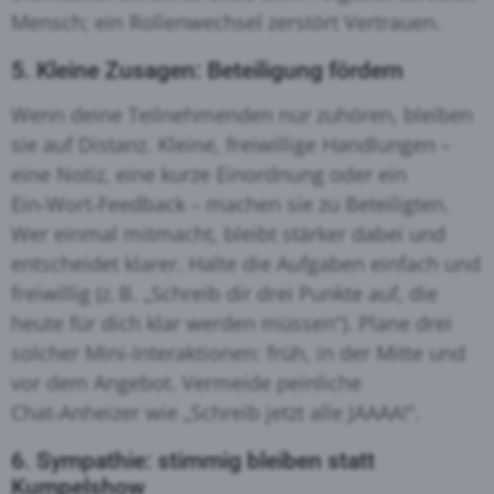
Mensch; ein Rollenwechsel zerstört Vertrauen.
5. Kleine Zusagen: Beteiligung fördern
Wenn deine Teilnehmenden nur zuhören, bleiben
sie auf Distanz. Kleine, freiwillige Handlungen –
eine Notiz, eine kurze Einordnung oder ein
Ein‑Wort‑Feedback – machen sie zu Beteiligten.
Wer einmal mitmacht, bleibt stärker dabei und
entscheidet klarer. Halte die Aufgaben einfach und
freiwillig (z. B. „Schreib dir drei Punkte auf, die
heute für dich klar werden müssen“). Plane drei
solcher Mini‑Interaktionen: früh, in der Mitte und
vor dem Angebot. Vermeide peinliche
Chat‑Anheizer wie „Schreib jetzt alle JAAAA!“.
6. Sympathie: stimmig bleiben statt
Kumpelshow