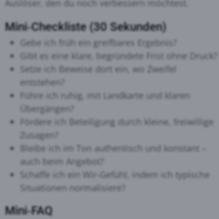
Auslöser, den du noch verbessern möchtest.
Mini‑Checkliste (30 Sekunden)
Gebe ich früh ein greifbares Ergebnis?
Gibt es eine klare, begründete Frist ohne Druck?
Setze ich Beweise dort ein, wo Zweifel
entstehen?
Führe ich ruhig, mit Landkarte und klaren
Übergängen?
Fördere ich Beteiligung durch kleine, freiwillige
Zusagen?
Bleibe ich im Ton authentisch und konstant –
auch beim Angebot?
Schaffe ich ein Wir‑Gefühl, indem ich typische
Situationen normalisiere?
Mini‑FAQ