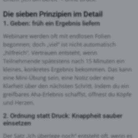
Die sieben Prinzipien im Detail
1. Geben: früh ein Ergebnis liefern
Webinare werden oft mit endlosen Folien
begonnen; doch „viel“ ist nicht automatisch
„hilfreich“. Vertrauen entsteht, wenn
Teilnehmende spätestens nach 15 Minuten ein
kleines, konkretes Ergebnis bekommen. Das kann
eine Mini‑Übung sein, eine Notiz oder eine
Klarheit über den nächsten Schritt. Indem du ein
greifbares Aha‑Erlebnis schaffst, öffnest du Köpfe
und Herzen.
2. Ordnung statt Druck: Knappheit sauber
einsetzen
Der Satz „Ich überlege noch“ entsteht oft, wenn es