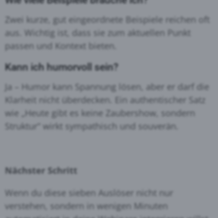
Zwei kurze, gut eingeordnete Beispiele reichen oft
aus. Wichtig ist, dass sie zum aktuellen Punkt
passen und Kontext bieten.
Kann ich humorvoll sein?
Ja – Humor kann Spannung lösen, aber er darf die
Klarheit nicht überdecken. Ein authentischer Satz
wie „Heute gibt es keine Zaubershow, sondern
Struktur“ wirkt sympathisch und souverän.
Nächster Schritt
Wenn du diese sieben Auslöser nicht nur
verstehen, sondern in wenigen Minuten