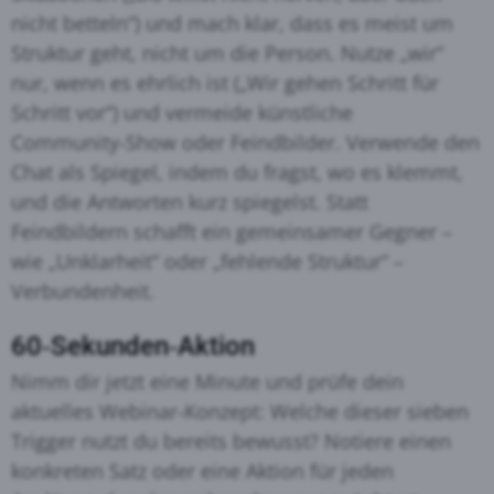
nicht betteln“) und mach klar, dass es meist um
Struktur geht, nicht um die Person. Nutze „wir“
nur, wenn es ehrlich ist („Wir gehen Schritt für
Schritt vor“) und vermeide künstliche
Community‑Show oder Feindbilder. Verwende den
Chat als Spiegel, indem du fragst, wo es klemmt,
und die Antworten kurz spiegelst. Statt
Feindbildern schafft ein gemeinsamer Gegner –
wie „Unklarheit“ oder „fehlende Struktur“ –
Verbundenheit.
60‑Sekunden‑Aktion
Nimm dir jetzt eine Minute und prüfe dein
aktuelles Webinar‑Konzept: Welche dieser sieben
Trigger nutzt du bereits bewusst? Notiere einen
konkreten Satz oder eine Aktion für jeden