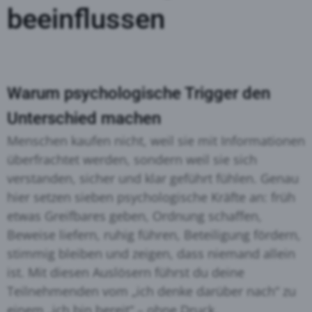
beeinflussen
Warum psychologische Trigger den
Unterschied machen
Menschen kaufen nicht, weil sie mit Informationen
überfrachtet werden, sondern weil sie sich
verstanden, sicher und klar geführt fühlen. Genau
hier setzen sieben psychologische Kräfte an: früh
etwas Greifbares geben, Ordnung schaffen,
Beweise liefern, ruhig führen, Beteiligung fördern,
stimmig bleiben und zeigen, dass niemand allein
ist. Mit diesen Auslösern führst du deine
Teilnehmenden vom „ich denke darüber nach“ zu
einem „ich bin bereit“ – ohne Druck.