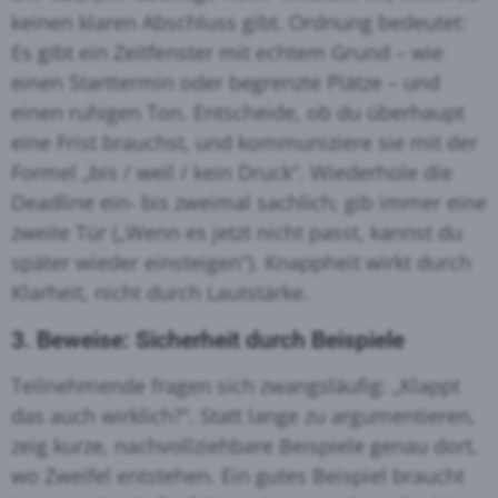
keinen klaren Abschluss gibt. Ordnung bedeutet:
Es gibt ein Zeitfenster mit echtem Grund – wie
einen Starttermin oder begrenzte Plätze – und
einen ruhigen Ton. Entscheide, ob du überhaupt
eine Frist brauchst, und kommuniziere sie mit der
Formel „bis / weil / kein Druck“. Wiederhole die
Deadline ein- bis zweimal sachlich; gib immer eine
zweite Tür („Wenn es jetzt nicht passt, kannst du
später wieder einsteigen“). Knappheit wirkt durch
Klarheit, nicht durch Lautstärke.
3. Beweise: Sicherheit durch Beispiele
Teilnehmende fragen sich zwangsläufig: „Klappt
das auch wirklich?“. Statt lange zu argumentieren,
zeig kurze, nachvollziehbare Beispiele genau dort,
wo Zweifel entstehen. Ein gutes Beispiel braucht