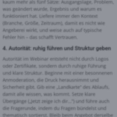
kaum mehr als fünf Sätze: Ausgangslage, Problem,
was geändert wurde, Ergebnis und warum es
funktioniert hat. Liefere immer den Kontext
(Branche, Größe, Zeitraum), damit es nicht wie
Angeberei wirkt, und weise auch auf typische
Fehler hin – das schafft Vertrauen.
4. Autorität: ruhig führen und Struktur geben
Autorität im Webinar entsteht nicht durch Logos
oder Zertifikate, sondern durch ruhige Führung
und klare Struktur. Beginne mit einer besonnenen
Anmoderation, die Druck herausnimmt und
Sicherheit gibt. Gib eine „Landkarte“ des Ablaufs,
damit alle wissen, was kommt. Setze klare
Übergänge („Jetzt zeige ich dir…“) und führe auch
die Fragerunde, indem du Fragen bündelst und
thematisch sortierst. Bleib beim Angebot derselbe