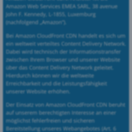
Amazon Web Services EMEA SARL, 38 avenue
John F. Kennedy, L-1855, Luxemburg
(nachfolgend „Amazon“).
Bei Amazon CloudFront CDN handelt es sich um
ein weltweit verteiltes Content Delivery Network.
Dabei wird technisch der Informationstransfer
zwischen Ihrem Browser und unserer Website
über das Content Delivery Network geleitet.
Hierdurch können wir die weltweite
Erreichbarkeit und die Leistungsfähigkeit
unserer Website erhöhen.
Der Einsatz von Amazon CloudFront CDN beruht
auf unserem berechtigten Interesse an einer
möglichst fehlerfreien und sicheren
Bereitstellung unseres Webangebotes (Art. 6