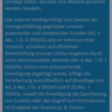
sonstige Daten, die über eine Website generiert
werden, handeln.
Das externe Hosting erfolgt zum Zwecke der
Vertragserfüllung gegenüber unseren
potenziellen und bestehenden Kunden (Art. 6
Abs. 1 lit. b DSGVO) und im Interesse einer
sicheren, schnellen und effizienten
Bereitstellung unseres Online-Angebots durch
einen professionellen Anbieter (Art. 6 Abs. 1 lit. f
DSGVO). Sofern eine entsprechende
Einwilligung abgefragt wurde, erfolgt die
Verarbeitung ausschließlich auf Grundlage von
Art. 6 Abs. 1 lit. a DSGVO und § 25 Abs. 1
TDDDG, soweit die Einwilligung die Speicherung
von Cookies oder den Zugriff auf Informationen
im Endgerät des Nutzers (z. B. Device-