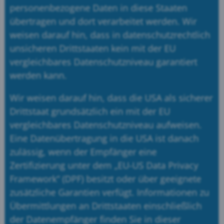
personenbezogene Daten in diese Staaten
übertragen und dort verarbeitet werden. Wir
weisen darauf hin, dass in datenschutzrechtlich
unsicheren Drittstaaten kein mit der EU
vergleichbares Datenschutzniveau garantiert
werden kann.
Wir weisen darauf hin, dass die USA als sicherer
Drittstaat grundsätzlich ein mit der EU
vergleichbares Datenschutzniveau aufweisen.
Eine Datenübertragung in die USA ist danach
zulässig, wenn der Empfänger eine
Zertifizierung unter dem „EU-US Data Privacy
Framework“ (DPF) besitzt oder über geeignete
zusätzliche Garantien verfügt. Informationen zu
Übermittlungen an Drittstaaten einschließlich
der Datenempfänger finden Sie in dieser