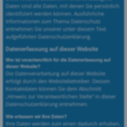
Daten sind alle Daten, mit denen Sie persönlich
identifiziert werden können. Ausführliche
Informationen zum Thema Datenschutz
entnehmen Sie unserer unter diesem Text
aufgeführten Datenschutzerklärung.
Datenerfassung auf dieser Website
Wer ist verantwortlich für die Datenerfassung auf
dieser Website?
Die Datenverarbeitung auf dieser Website
erfolgt durch den Websitebetreiber. Dessen
Kontaktdaten können Sie dem Abschnitt
„Hinweis zur Verantwortlichen Stelle“ in dieser
Datenschutzerklärung entnehmen.
Wie erfassen wir Ihre Daten?
Ihre Daten werden zum einen dadurch erhoben,