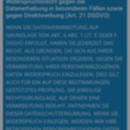
Widerspruchsrecht gegen die
Datenerhebung in besonderen Fällen sowie
gegen Direktwerbung (Art. 21 DSGVO)
WENN DIE DATENVERARBEITUNG AUF
GRUNDLAGE VON ART. 6 ABS. 1 LIT. E ODER F
DSGVO ERFOLGT, HABEN SIE JEDERZEIT DAS
RECHT, AUS GRÜNDEN, DIE SICH AUS IHRER
BESONDEREN SITUATION ERGEBEN, GEGEN DIE
VERARBEITUNG IHRER PERSONENBEZOGENEN
DATEN WIDERSPRUCH EINZULEGEN; DIES GILT
AUCH FÜR EIN AUF DIESE BESTIMMUNGEN
GESTÜTZTES PROFILING. DIE JEWEILIGE
RECHTSGRUNDLAGE, AUF DENEN EINE
VERARBEITUNG BERUHT, ENTNEHMEN SIE
DIESER DATENSCHUTZERKLÄRUNG. WENN SIE
WIDERSPRUCH EINLEGEN, WERDEN WIR IHRE
BETROFFENEN PERSONENBEZOGENEN DATEN