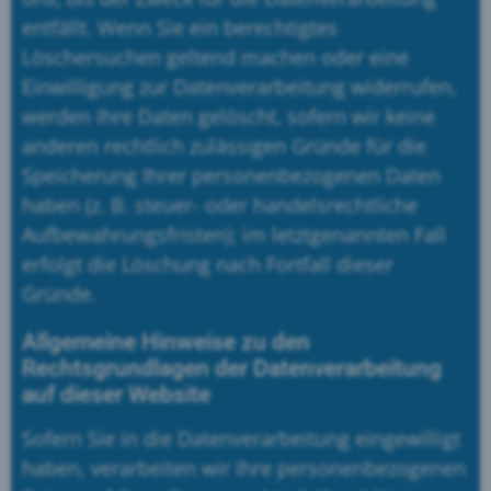
entfällt. Wenn Sie ein berechtigtes
Löschersuchen geltend machen oder eine
Einwilligung zur Datenverarbeitung widerrufen,
werden Ihre Daten gelöscht, sofern wir keine
anderen rechtlich zulässigen Gründe für die
Speicherung Ihrer personenbezogenen Daten
haben (z. B. steuer- oder handelsrechtliche
Aufbewahrungsfristen); im letztgenannten Fall
erfolgt die Löschung nach Fortfall dieser
Gründe.
Allgemeine Hinweise zu den
Rechtsgrundlagen der Datenverarbeitung
auf dieser Website
Sofern Sie in die Datenverarbeitung eingewilligt
haben, verarbeiten wir Ihre personenbezogenen