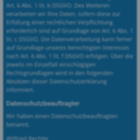
Art. 6 Abs. 1 lit. b DSGVO. Des Weiteren
verarbeiten wir Ihre Daten, sofern diese zur
Erfüllung einer rechtlichen Verpflichtung
erforderlich sind auf Grundlage von Art. 6 Abs. 1
lit. c DSGVO. Die Datenverarbeitung kann ferner
auf Grundlage unseres berechtigten Interesses
nach Art. 6 Abs. 1 lit. f DSGVO erfolgen. Über die
jeweils im Einzelfall einschlägigen
Rechtsgrundlagen wird in den folgenden
Absätzen dieser Datenschutzerklärung
informiert.
Datenschutz­beauftragter
Wir haben einen Datenschutzbeauftragten
benannt.
Wilfried Bechtle