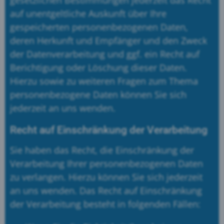
auf unentgeltliche Auskunft über Ihre
gespeicherten personenbezogenen Daten,
deren Herkunft und Empfänger und den Zweck
der Datenverarbeitung und ggf. ein Recht auf
Berichtigung oder Löschung dieser Daten.
Hierzu sowie zu weiteren Fragen zum Thema
personenbezogene Daten können Sie sich
jederzeit an uns wenden.
Recht auf Einschränkung der Verarbeitung
Sie haben das Recht, die Einschränkung der
Verarbeitung Ihrer personenbezogenen Daten
zu verlangen. Hierzu können Sie sich jederzeit
an uns wenden. Das Recht auf Einschränkung
der Verarbeitung besteht in folgenden Fällen: