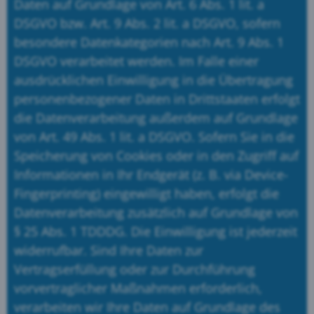
Daten auf Grundlage von Art. 6 Abs. 1 lit. a
DSGVO bzw. Art. 9 Abs. 2 lit. a DSGVO, sofern
besondere Datenkategorien nach Art. 9 Abs. 1
DSGVO verarbeitet werden. Im Falle einer
ausdrücklichen Einwilligung in die Übertragung
personenbezogener Daten in Drittstaaten erfolgt
die Datenverarbeitung außerdem auf Grundlage
von Art. 49 Abs. 1 lit. a DSGVO. Sofern Sie in die
Speicherung von Cookies oder in den Zugriff auf
Informationen in Ihr Endgerät (z. B. via Device-
Fingerprinting) eingewilligt haben, erfolgt die
Datenverarbeitung zusätzlich auf Grundlage von
§ 25 Abs. 1 TDDDG. Die Einwilligung ist jederzeit
widerrufbar. Sind Ihre Daten zur
Vertragserfüllung oder zur Durchführung
vorvertraglicher Maßnahmen erforderlich,
verarbeiten wir Ihre Daten auf Grundlage des