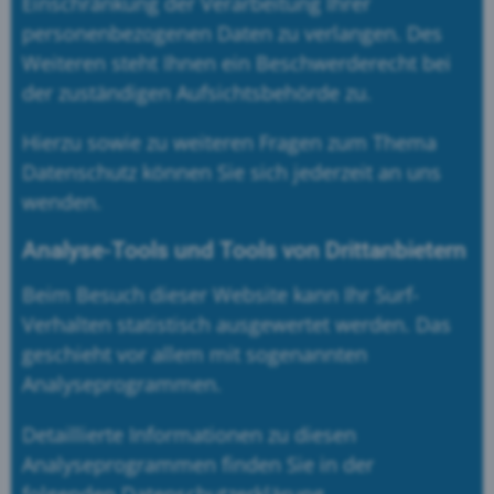
Einschränkung der Verarbeitung Ihrer
personenbezogenen Daten zu verlangen. Des
Weiteren steht Ihnen ein Beschwerderecht bei
der zuständigen Aufsichtsbehörde zu.
Hierzu sowie zu weiteren Fragen zum Thema
Datenschutz können Sie sich jederzeit an uns
wenden.
Analyse-Tools und Tools von Dritt­anbietern
Beim Besuch dieser Website kann Ihr Surf-
Verhalten statistisch ausgewertet werden. Das
geschieht vor allem mit sogenannten
Analyseprogrammen.
Detaillierte Informationen zu diesen
Analyseprogrammen finden Sie in der
folgenden Datenschutzerklärung.