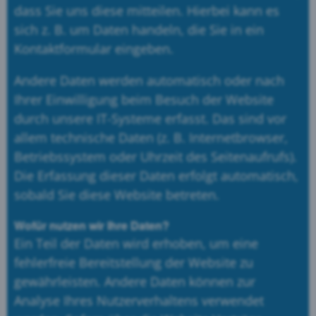
dass Sie uns diese mitteilen. Hierbei kann es
sich z. B. um Daten handeln, die Sie in ein
Kontaktformular eingeben.
Andere Daten werden automatisch oder nach
Ihrer Einwilligung beim Besuch der Website
durch unsere IT-Systeme erfasst. Das sind vor
allem technische Daten (z. B. Internetbrowser,
Betriebssystem oder Uhrzeit des Seitenaufrufs).
Die Erfassung dieser Daten erfolgt automatisch,
sobald Sie diese Website betreten.
Wofür nutzen wir Ihre Daten?
Ein Teil der Daten wird erhoben, um eine
fehlerfreie Bereitstellung der Website zu
gewährleisten. Andere Daten können zur
Analyse Ihres Nutzerverhaltens verwendet