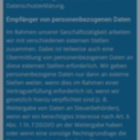
Datenschutzerklärung.
Empfänger von personenbezogenen Daten
Im Rahmen unserer Geschäftstätigkeit arbeiten
wir mit verschiedenen externen Stellen
zusammen. Dabei ist teilweise auch eine
Übermittlung von personenbezogenen Daten an
diese externen Stellen erforderlich. Wir geben
personenbezogene Daten nur dann an externe
Stellen weiter, wenn dies im Rahmen einer
Vertragserfüllung erforderlich ist, wenn wir
gesetzlich hierzu verpflichtet sind (z. B.
Weitergabe von Daten an Steuerbehörden),
wenn wir ein berechtigtes Interesse nach Art. 6
Abs. 1 lit. f DSGVO an der Weitergabe haben
oder wenn eine sonstige Rechtsgrundlage die