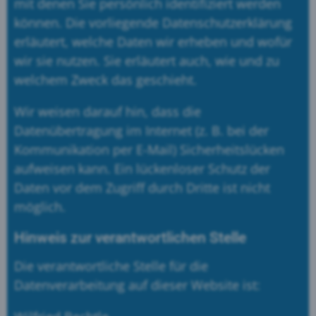
mit denen Sie persönlich identifiziert werden
können. Die vorliegende Datenschutzerklärung
erläutert, welche Daten wir erheben und wofür
wir sie nutzen. Sie erläutert auch, wie und zu
welchem Zweck das geschieht.
Wir weisen darauf hin, dass die
Datenübertragung im Internet (z. B. bei der
Kommunikation per E-Mail) Sicherheitslücken
aufweisen kann. Ein lückenloser Schutz der
Daten vor dem Zugriff durch Dritte ist nicht
möglich.
Hinweis zur verantwortlichen Stelle
Die verantwortliche Stelle für die
Datenverarbeitung auf dieser Website ist: