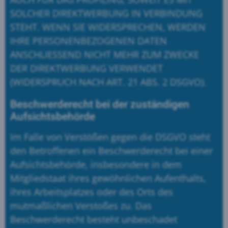
SOLCHER DIREKTWERBUNG IN VERBINDUNG
STEHT. WENN SIE WIDERSPRECHEN, WERDEN
IHRE PERSONENBEZOGENEN DATEN
ANSCHLIESSEND NICHT MEHR ZUM ZWECKE
DER DIREKTWERBUNG VERWENDET
(WIDERSPRUCH NACH ART. 21 ABS. 2 DSGVO).
Beschwerde­recht bei der zuständigen
Aufsichts­behörde
Im Falle von Verstößen gegen die DSGVO steht
den Betroffenen ein Beschwerderecht bei einer
Aufsichtsbehörde, insbesondere in dem
Mitgliedstaat ihres gewöhnlichen Aufenthalts,
ihres Arbeitsplatzes oder des Orts des
mutmaßlichen Verstoßes zu. Das
Beschwerderecht besteht unbeschadet