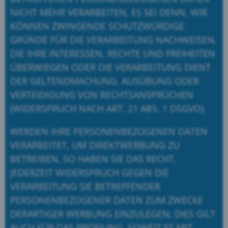
NICHT MEHR VERARBEITEN, ES SEI DENN, WIR
KÖNNEN ZWINGENDE SCHUTZWÜRDIGE
GRÜNDE FÜR DIE VERARBEITUNG NACHWEISEN,
DIE IHRE INTERESSEN, RECHTE UND FREIHEITEN
ÜBERWIEGEN ODER DIE VERARBEITUNG DIENT
DER GELTENDMACHUNG, AUSÜBUNG ODER
VERTEIDIGUNG VON RECHTSANSPRÜCHEN
(WIDERSPRUCH NACH ART. 21 ABS. 1 DSGVO).
WERDEN IHRE PERSONENBEZOGENEN DATEN
VERARBEITET, UM DIREKTWERBUNG ZU
BETREIBEN, SO HABEN SIE DAS RECHT,
JEDERZEIT WIDERSPRUCH GEGEN DIE
VERARBEITUNG SIE BETREFFENDER
PERSONENBEZOGENER DATEN ZUM ZWECKE
DERARTIGER WERBUNG EINZULEGEN; DIES GILT
AUCH FÜR DAS PROFILING, SOWEIT ES MIT