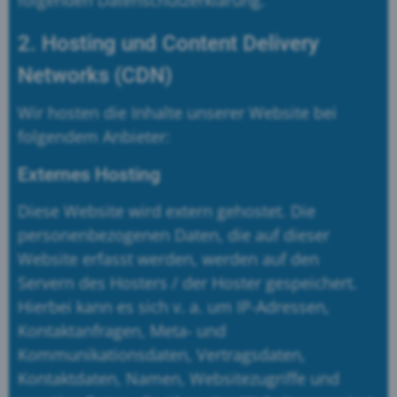
2. Hosting und Content Delivery
Networks (CDN)
Wir hosten die Inhalte unserer Website bei
folgendem Anbieter:
Externes Hosting
Diese Website wird extern gehostet. Die
personenbezogenen Daten, die auf dieser
Website erfasst werden, werden auf den
Servern des Hosters / der Hoster gespeichert.
Hierbei kann es sich v. a. um IP-Adressen,
Kontaktanfragen, Meta- und
Kommunikationsdaten, Vertragsdaten,
Kontaktdaten, Namen, Websitezugriffe und