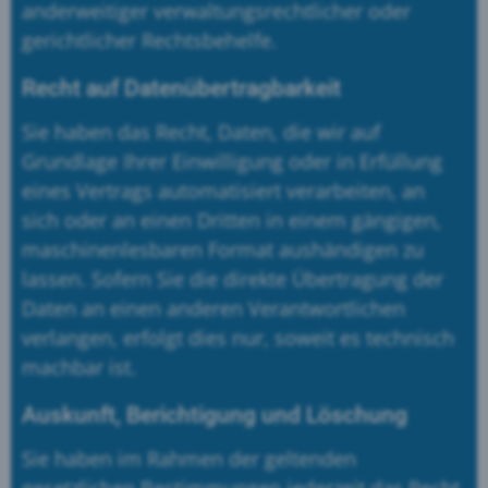
anderweitiger verwaltungsrechtlicher oder
gerichtlicher Rechtsbehelfe.
Recht auf Daten­übertrag­barkeit
Sie haben das Recht, Daten, die wir auf
Grundlage Ihrer Einwilligung oder in Erfüllung
eines Vertrags automatisiert verarbeiten, an
sich oder an einen Dritten in einem gängigen,
maschinenlesbaren Format aushändigen zu
lassen. Sofern Sie die direkte Übertragung der
Daten an einen anderen Verantwortlichen
verlangen, erfolgt dies nur, soweit es technisch
machbar ist.
Auskunft, Berichtigung und Löschung
Sie haben im Rahmen der geltenden
gesetzlichen Bestimmungen jederzeit das Recht