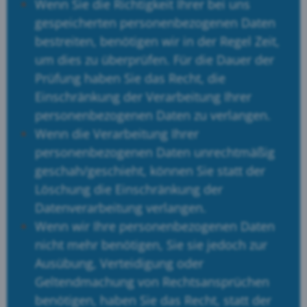
Wenn Sie die Richtigkeit Ihrer bei uns
gespeicherten personenbezogenen Daten
bestreiten, benötigen wir in der Regel Zeit,
um dies zu überprüfen. Für die Dauer der
Prüfung haben Sie das Recht, die
Einschränkung der Verarbeitung Ihrer
personenbezogenen Daten zu verlangen.
Wenn die Verarbeitung Ihrer
personenbezogenen Daten unrechtmäßig
geschah/geschieht, können Sie statt der
Löschung die Einschränkung der
Datenverarbeitung verlangen.
Wenn wir Ihre personenbezogenen Daten
nicht mehr benötigen, Sie sie jedoch zur
Ausübung, Verteidigung oder
Geltendmachung von Rechtsansprüchen
benötigen, haben Sie das Recht, statt der