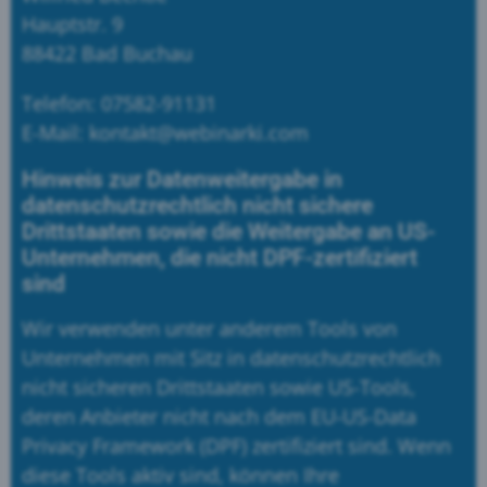
Hauptstr. 9
88422 Bad Buchau
Telefon: 07582-91131
E-Mail: kontakt@webinarki.com
Hinweis zur Datenweitergabe in
datenschutzrechtlich nicht sichere
Drittstaaten sowie die Weitergabe an US-
Unternehmen, die nicht DPF-zertifiziert
sind
Wir verwenden unter anderem Tools von
Unternehmen mit Sitz in datenschutzrechtlich
nicht sicheren Drittstaaten sowie US-Tools,
deren Anbieter nicht nach dem EU-US-Data
Privacy Framework (DPF) zertifiziert sind. Wenn
diese Tools aktiv sind, können Ihre