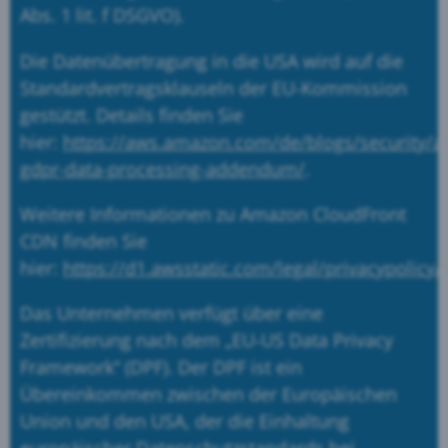
Abs. 1 lit. f DSGVO).
Die Datenübertragung in die USA wird auf die
Standardvertragsklauseln der EU-Kommission
gestützt. Details finden Sie
hier:
https://aws.amazon.com/de/blogs/security/a
gdpr-data-processing-addendum/
.
Weitere Informationen zu Amazon CloudFront
CDN finden Sie
hier:
https://d1.awsstatic.com/legal/privacypolic
Das Unternehmen verfügt über eine
Zertifizierung nach dem „EU-US Data Privacy
Framework“ (DPF). Der DPF ist ein
Übereinkommen zwischen der Europäischen
Union und den USA, der die Einhaltung
europäischer Datenschutzstandards bei