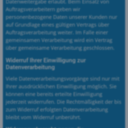
Datenweitergabe erlaubt. Beim Einsatz von
Auftragsverarbeitern geben wir
personenbezogene Daten unserer Kunden nur
auf Grundlage eines gültigen Vertrags über
Auftragsverarbeitung weiter. Im Falle einer
gemeinsamen Verarbeitung wird ein Vertrag
über gemeinsame Verarbeitung geschlossen.
Widerruf Ihrer Einwilligung zur
Datenverarbeitung
Viele Datenverarbeitungsvorgänge sind nur mit
Ihrer ausdrücklichen Einwilligung möglich. Sie
können eine bereits erteilte Einwilligung
jederzeit widerrufen. Die Rechtmäßigkeit der bis
zum Widerruf erfolgten Datenverarbeitung
bleibt vom Widerruf unberührt.