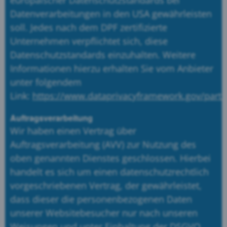
Datenverarbeitungen in den USA gewährleisten
soll. Jedes nach dem DPF zertifizierte
Unternehmen verpflichtet sich, diese
Datenschutzstandards einzuhalten. Weitere
Informationen hierzu erhalten Sie vom Anbieter
unter folgendem
Link:
https://www.dataprivacyframework.gov/parti
Auftragsverarbeitung
Wir haben einen Vertrag über
Auftragsverarbeitung (AVV) zur Nutzung des
oben genannten Dienstes geschlossen. Hierbei
handelt es sich um einen datenschutzrechtlich
vorgeschriebenen Vertrag, der gewährleistet,
dass dieser die personenbezogenen Daten
unserer Websitebesucher nur nach unseren
Weisungen und unter Einhaltung der DSGVO