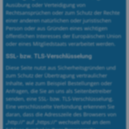
Ausübung oder Verteidigung von
Rechtsansprüchen oder zum Schutz der Rechte
einer anderen natürlichen oder juristischen
Person oder aus Gründen eines wichtigen
öffentlichen Interesses der Europäischen Union
oder eines Mitgliedstaats verarbeitet werden.
SSL- bzw. TLS-Verschlüsselung
Diese Seite nutzt aus Sicherheitsgründen und
zum Schutz der Übertragung vertraulicher
Inhalte, wie zum Beispiel Bestellungen oder
Anfragen, die Sie an uns als Seitenbetreiber
senden, eine SSL- bzw. TLS-Verschlüsselung.
Eine verschlüsselte Verbindung erkennen Sie
daran, dass die Adresszeile des Browsers von
„http://“ auf „https://“ wechselt und an dem