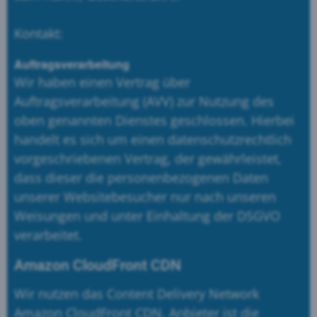
Kontakt:
Auftragsverarbeitung
Wir haben einen Vertrag über
Auftragsverarbeitung (AVV) zur Nutzung des
oben genannten Dienstes geschlossen. Hierbei
handelt es sich um einen datenschutzrechtlich
vorgeschriebenen Vertrag, der gewährleistet,
dass dieser die personenbezogenen Daten
unserer Websitebesucher nur nach unseren
Weisungen und unter Einhaltung der DSGVO
verarbeitet.
Amazon CloudFront CDN
Wir nutzen das Content Delivery Network
Amazon CloudFront CDN. Anbieter ist die