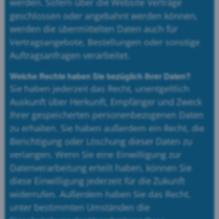
werden. Sofern über die Website Verträge
geschlossen oder angebahnt werden können,
werden die übermittelten Daten auch für
Vertragsangebote, Bestellungen oder sonstige
Auftragsanfragen verarbeitet.
Welche Rechte haben Sie bezüglich Ihrer Daten?
Sie haben jederzeit das Recht, unentgeltlich
Auskunft über Herkunft, Empfänger und Zweck
Ihrer gespeicherten personenbezogenen Daten
zu erhalten. Sie haben außerdem ein Recht, die
Berichtigung oder Löschung dieser Daten zu
verlangen. Wenn Sie eine Einwilligung zur
Datenverarbeitung erteilt haben, können Sie
diese Einwilligung jederzeit für die Zukunft
widerrufen. Außerdem haben Sie das Recht,
unter bestimmten Umständen die