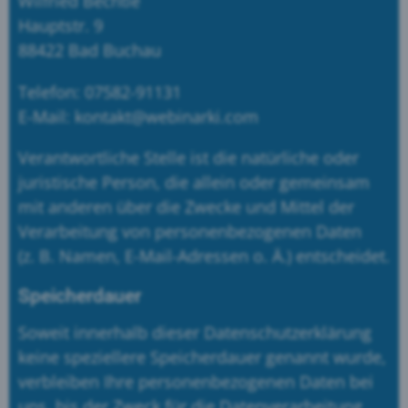
Wilfried Bechtle
Hauptstr. 9
88422 Bad Buchau
Telefon: 07582-91131
E-Mail: kontakt@webinarki.com
Verantwortliche Stelle ist die natürliche oder
juristische Person, die allein oder gemeinsam
mit anderen über die Zwecke und Mittel der
Verarbeitung von personenbezogenen Daten
(z. B. Namen, E-Mail-Adressen o. Ä.) entscheidet.
Speicherdauer
Soweit innerhalb dieser Datenschutzerklärung
keine speziellere Speicherdauer genannt wurde,
verbleiben Ihre personenbezogenen Daten bei
uns, bis der Zweck für die Datenverarbeitung