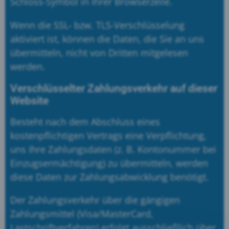
Schloss-Symbol in Ihrer Browserzeile.
Wenn die SSL- bzw. TLS-Verschlüsselung
aktiviert ist, können die Daten, die Sie an uns
übermitteln, nicht von Dritten mitgelesen
werden.
Verschlüsselter Zahlungsverkehr auf dieser
Website
Besteht nach dem Abschluss eines
kostenpflichtigen Vertrags eine Verpflichtung,
uns Ihre Zahlungsdaten (z. B. Kontonummer bei
Einzugsermächtigung) zu übermitteln, werden
diese Daten zur Zahlungsabwicklung benötigt.
Der Zahlungsverkehr über die gängigen
Zahlungsmittel (Visa/MasterCard,
Lastschriftverfahren) erfolgt ausschließlich über