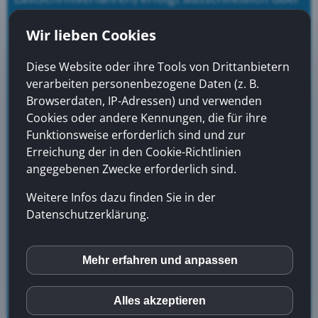
eine verschlüsselte SSL- bzw. TLS-Verbindung.
Wir lieben Cookies
Eine verschlüsselte Verbindung erkennen Sie
daran, dass die Adresszeile des Browsers von
Diese Website oder ihre Tools von Drittanbietern
„http://“ auf „https://“ wechselt und an dem
verarbeiten personenbezogene Daten (z. B.
Schloss-Symbol in Ihrer Browserzeile.
Browserdaten, IP-Adressen) und verwenden
Cookies oder andere Kennungen, die für ihre
Bei verschlüsselter Kommunikation können Ihre
Funktionsweise erforderlich sind und zur
Zahlungsdaten, die Sie an uns übermitteln,
Erreichung der in den Cookie-Richtlinien
nicht von Dritten mitgelesen werden.
angegebenen Zwecke erforderlich sind.
Widerspruch gegen Werbe-E-Mails
Weitere Infos dazu finden Sie in der
Datenschutzerklärung.
Der Nutzung von im Rahmen der
Impressumspflicht veröffentlichten
Kontaktdaten zur Übersendung von nicht
Mehr erfahren und anpassen
inCMS
ausdrücklich angeforderter Werbung und
Informationsmaterialien wird hiermit
Alles akzeptieren
Auswahl akzeptieren