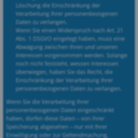
Löschung die Einschränkung der
Verarbeitung Ihrer personenbezogenen
Daten zu verlangen.
Wenn Sie einen Widerspruch nach Art. 21
Abs. 1 DSGVO eingelegt haben, muss eine
Abwägung zwischen Ihren und unseren
Interessen vorgenommen werden. Solange
noch nicht feststeht, wessen Interessen
überwiegen, haben Sie das Recht, die
Einschränkung der Verarbeitung Ihrer
personenbezogenen Daten zu verlangen.
Wenn Sie die Verarbeitung Ihrer
personenbezogenen Daten eingeschränkt
haben, dürfen diese Daten – von ihrer
Speicherung abgesehen – nur mit Ihrer
Einwilligung oder zur Geltendmachung,