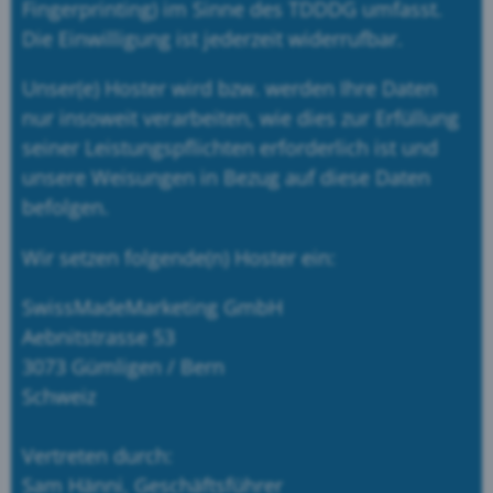
Fingerprinting) im Sinne des TDDDG umfasst.
Die Einwilligung ist jederzeit widerrufbar.
Unser(e) Hoster wird bzw. werden Ihre Daten
nur insoweit verarbeiten, wie dies zur Erfüllung
seiner Leistungspflichten erforderlich ist und
unsere Weisungen in Bezug auf diese Daten
befolgen.
Wir setzen folgende(n) Hoster ein:
SwissMadeMarketing GmbH
Aebnitstrasse 53
3073 Gümligen / Bern
Schweiz
Vertreten durch:
Sam Hänni, Geschäftsführer